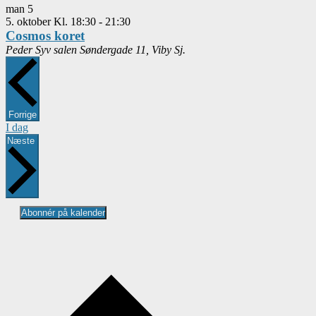
man
5
5. oktober Kl. 18:30
-
21:30
Cosmos koret
Peder Syv salen
Søndergade 11, Viby Sj.
Begivenheder
Forrige
I dag
Begivenheder
Næste
Abonnér på kalender