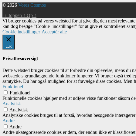
© 2026
Vores Cosmos
Til toppen
↑
Op
↑
Vi bruger cookies på vores websted for at give dig den mest relevant
kan dog besøge "Cookie -indstillinger" for at give et kontrolleret sam
Cookie indstillinger
Acceptér alle
Luk
Privatlivsoversigt
Dette websted bruger cookies til at forbedre din oplevelse, mens du 
webstedets grundlæggende funktioner fungerer. Vi bruger også tredjep
samtykke. Du har også mulighed for at fravælge disse cookies. Men fr
Funktionel
Funktionel
Funktionelle cookies hjælper med at udføre visse funktioner såsom del
Analytisk
Analytisk
Analytiske cookies bruges til at forstå, hvordan besøgende interagere
Andre
Andre
Andre ukategoriserede cookies er dem, der endnu ikke er klassificeret 