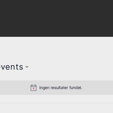
vents
Ingen resultater fundet.
N
o
t
i