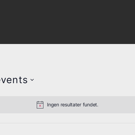
vents
Ingen resultater fundet.
N
o
t
i