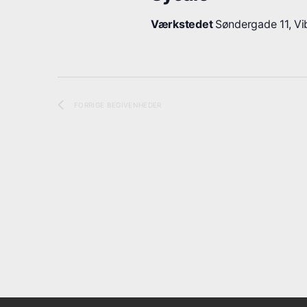
.
Værkstedet
Søndergade 11, Vib
FORRIGE
BEGIVENHEDER