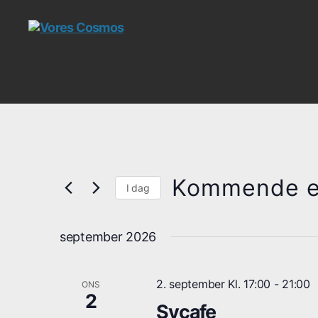
Vores
Cosmos
Kommende e
I dag
V
æ
september 2026
l
g
d
a
2. september Kl. 17:00
-
21:00
ONS
t
2
Sycafe
o