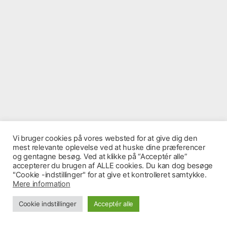
.
Vi bruger cookies på vores websted for at give dig den
mest relevante oplevelse ved at huske dine præferencer
og gentagne besøg. Ved at klikke på “Acceptér alle”
© 2026
Vores Cosmos
Op
↑
accepterer du brugen af ​​ALLE cookies. Du kan dog besøge
"Cookie -indstillinger" for at give et kontrolleret samtykke.
Mere information
Cookie indstillinger
Acceptér alle