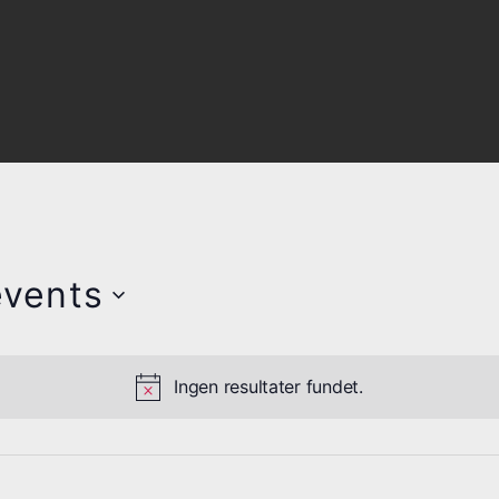
vents
Ingen resultater fundet.
N
o
t
i