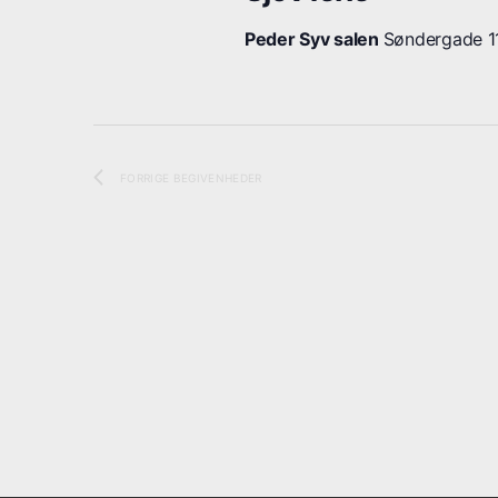
.
Peder Syv salen
Søndergade 11
FORRIGE
BEGIVENHEDER