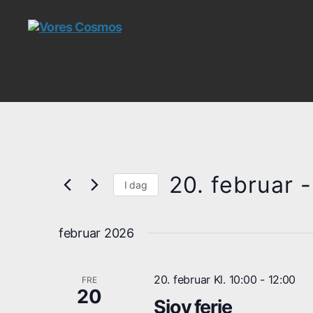
Vores
Cosmos
20. februar
 -
I dag
V
æ
februar 2026
l
g
d
a
20. februar Kl. 10:00
-
12:00
FRE
t
20
Sjov ferie
o