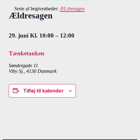
Serie af begivenheder:
ÆLdresagen
Ældresagen
29. juni
Kl.
10:00
–
12:00
Tænketanken
Søndergade 11
Viby Sj.
,
4130
Danmark
Tilføj til kalender
Begivenhed
Navigation