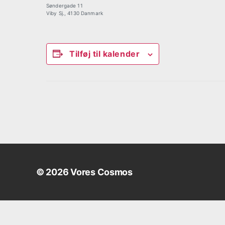
Søndergade 11
Viby Sj.
,
4130
Danmark
Tilføj til kalender
B
e
g
© 2026
Vores Cosmos
i
v