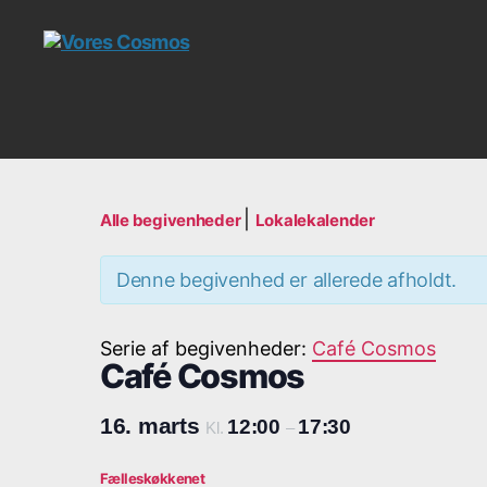
Vores
Cosmos
|
Alle begivenheder
Lokalekalender
Denne begivenhed er allerede afholdt.
Serie af begivenheder:
Café Cosmos
Café Cosmos
16. marts
12:00
17:30
Kl.
–
Fælleskøkkenet