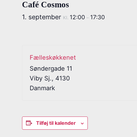
Café Cosmos
1. september
12:00
17:30
Kl.
–
Fælleskøkkenet
Søndergade 11
Viby Sj.
,
4130
Danmark
Tilføj til kalender