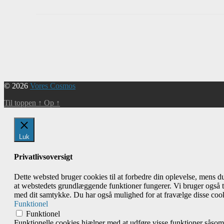
Begivenhed
Navigation
© 2026
Vores Cosmos
Til toppen
↑
Op
↑
Luk
Privatlivsoversigt
Dette websted bruger cookies til at forbedre din oplevelse, mens 
at webstedets grundlæggende funktioner fungerer. Vi bruger også t
med dit samtykke. Du har også mulighed for at fravælge disse cook
Funktionel
Funktionel
Funktionelle cookies hjælper med at udføre visse funktioner såsom