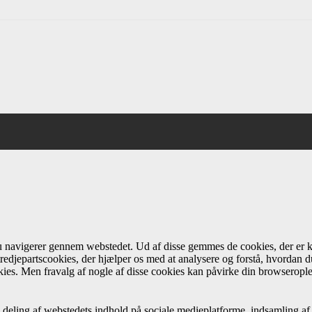
du navigerer gennem webstedet. Ud af disse gemmes de cookies, der er k
redjepartscookies, der hjælper os med at analysere og forstå, hvordan
ies. Men fravalg af nogle af disse cookies kan påvirke din browseropl
 deling af webstedets indhold på sociale medieplatforme, indsamling af 