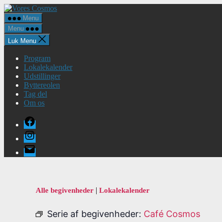
Spring
Vores
til
Cosmos
Menu
indholdet
Menu
Luk Menu
Program
Lokalekalender
Udstillinger
Byttereolen
Tag del
Om os
Facebook
Instagram
E-
mail
|
Alle begivenheder
Lokalekalender
Serie af begivenheder:
Café Cosmos