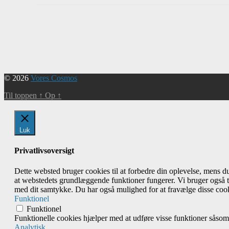
Begivenhed
Navigation
© 2026
Vores Cosmos
Til toppen
↑
Op
↑
Luk
Privatlivsoversigt
Dette websted bruger cookies til at forbedre din oplevelse, mens 
at webstedets grundlæggende funktioner fungerer. Vi bruger også t
med dit samtykke. Du har også mulighed for at fravælge disse cook
Funktionel
Funktionel
Funktionelle cookies hjælper med at udføre visse funktioner såsom
Analytisk