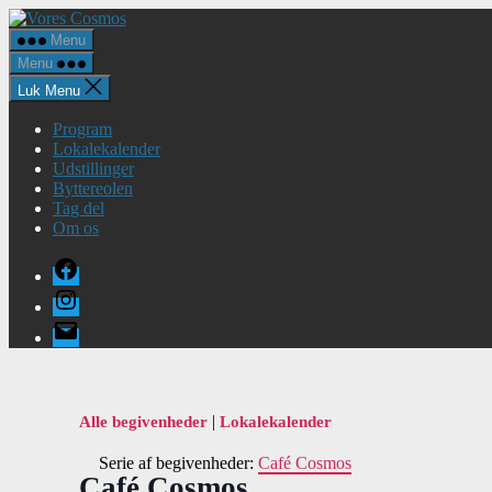
Spring
Vores
til
Cosmos
Menu
indholdet
Menu
Luk Menu
Program
Lokalekalender
Udstillinger
Byttereolen
Tag del
Om os
Facebook
Instagram
E-
mail
|
Alle begivenheder
Lokalekalender
Serie af begivenheder:
Café Cosmos
Café Cosmos