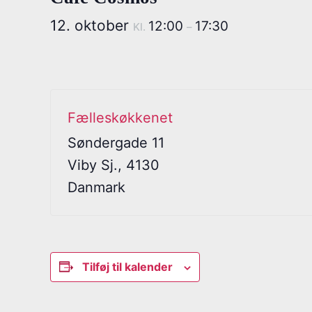
12. oktober
12:00
17:30
Kl.
–
Fælleskøkkenet
Søndergade 11
Viby Sj.
,
4130
Danmark
Tilføj til kalender