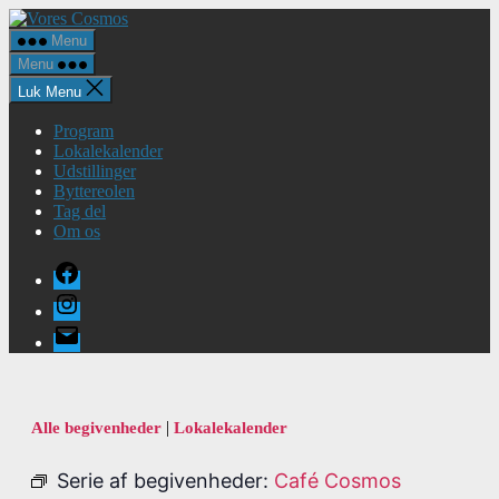
Spring
Vores
til
Cosmos
Menu
indholdet
Menu
Luk Menu
Program
Lokalekalender
Udstillinger
Byttereolen
Tag del
Om os
Facebook
Instagram
E-
mail
|
Alle begivenheder
Lokalekalender
Serie af begivenheder:
Café Cosmos