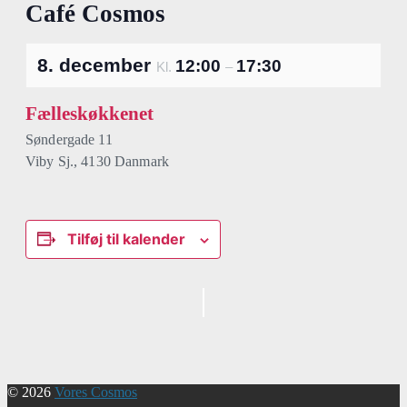
Café Cosmos
8. december
12:00
17:30
Kl.
–
Fælleskøkkenet
Søndergade 11
Viby Sj.
,
4130
Danmark
Tilføj til kalender
Begivenhed
Navigation
© 2026
Vores Cosmos