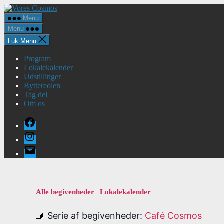
Spring
Vores
til
Cosmos
Menu
indholdet
Menu
Luk Menu
Program
Lokalekalender
Udstillinger
Byttereolen
Tag del
Om os
Facebook
Instagram
E-
mail
|
Alle begivenheder
Lokalekalender
Serie af begivenheder:
Café Cosmos