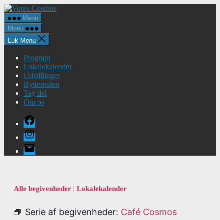
Spring
Vores
til
Cosmos
Menu
indholdet
Menu
Luk Menu
Program
Lokalekalender
Udstillinger
Byttereolen
Tag del
Om os
Facebook
Instagram
E-
mail
|
Alle begivenheder
Lokalekalender
Serie af begivenheder:
Café Cosmos