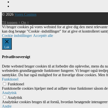
© 2026
Vores Cosmos
Til toppen
↑
Op
↑
Vi bruger cookies på vores websted for at give dig den mest relevant
kan dog besøge "Cookie -indstillinger" for at give et kontrolleret sam
Cookie indstillinger
Acceptér alle
Luk
Privatlivsoversigt
Dette websted bruger cookies til at forbedre din oplevelse, mens du 
webstedets grundlæggende funktioner fungerer. Vi bruger også tredjep
samtykke. Du har også mulighed for at fravælge disse cookies. Men fr
Funktionel
Funktionel
Funktionelle cookies hjælper med at udføre visse funktioner såsom del
Analytisk
Analytisk
Analytiske cookies bruges til at forstå, hvordan besøgende interagere
Andre