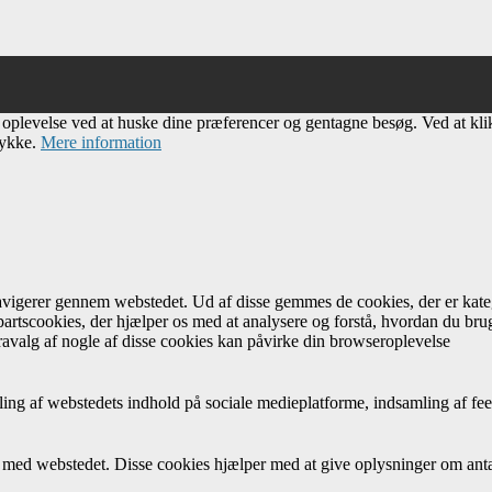
e oplevelse ved at huske dine præferencer og gentagne besøg. Ved at kl
tykke.
Mere information
navigerer gennem webstedet. Ud af disse gemmes de cookies, der er kateg
artscookies, der hjælper os med at analysere og forstå, hvordan du br
avalg af nogle af disse cookies kan påvirke din browseroplevelse
ing af webstedets indhold på sociale medieplatforme, indsamling af fee
r med webstedet. Disse cookies hjælper med at give oplysninger om antal