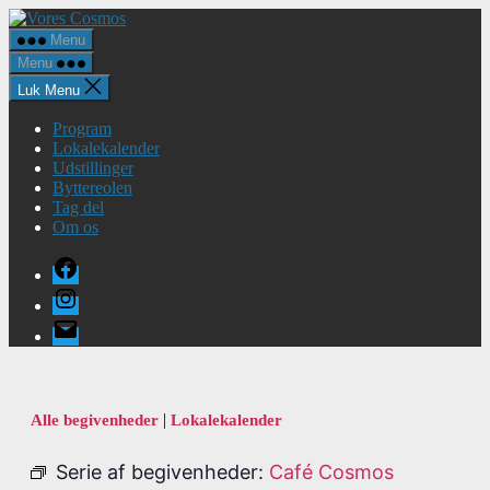
Spring
Vores
til
Cosmos
Menu
indholdet
Menu
Luk Menu
Program
Lokalekalender
Udstillinger
Byttereolen
Tag del
Om os
Facebook
Instagram
E-
mail
|
Alle begivenheder
Lokalekalender
Serie af begivenheder:
Café Cosmos