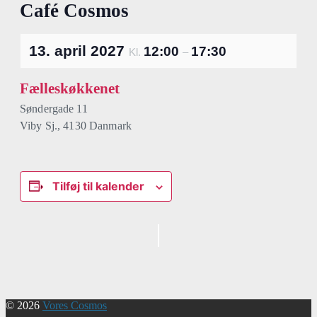
Café Cosmos
13. april 2027
12:00
17:30
Kl.
–
Fælleskøkkenet
Søndergade 11
Viby Sj.
,
4130
Danmark
Tilføj til kalender
Begivenhed
Navigation
© 2026
Vores Cosmos