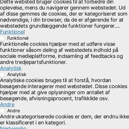
Dette websted bruger cookies til at forbedre din
d
oplevelse, mens du navigerer gennem webstedet. Ud
N
af disse gemmes de cookies, der er kategoriseret som
nødvendige, i din browser, da de er afgørende for at
a
webstedets grundlæggende funktioner fungerer.
...
Funktionel
v
Funktionel
i
Funktionelle cookies hjælper med at udføre visse
funktioner såsom deling af webstedets indhold på
g
sociale medieplatforme, indsamling af feedbacks og
andre tredjepartsfunktioner.
a
Analytisk
t
Analytisk
Analytiske cookies bruges til at forstå, hvordan
i
besøgende interagerer med webstedet. Disse cookies
hjælper med at give oplysninger om antallet af
o
besøgende, afvisningsprocent, trafikkilde osv.
n
Andre
Andre
Andre ukategoriserede cookies er dem, der endnu ikke
er klassificeret i en kategori.
Nødvendig