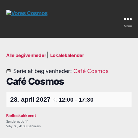
Menu
Vores
Cosmos
|
Alle begivenheder
Lokalekalender
Serie af begivenheder:
Café Cosmos
Café Cosmos
28. april 2027
12:00
17:30
Kl.
–
Fælleskøkkenet
Søndergade 11
Viby Sj.
,
4130
Danmark