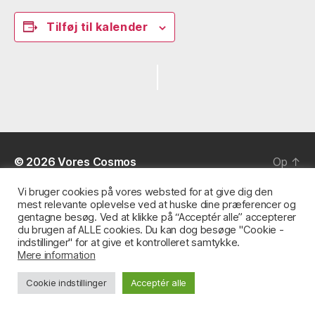
Tilføj til kalender
B
e
g
© 2026
Vores Cosmos
Op
↑
i
Vi bruger cookies på vores websted for at give dig den
v
mest relevante oplevelse ved at huske dine præferencer og
gentagne besøg. Ved at klikke på “Acceptér alle” accepterer
e
du brugen af ​​ALLE cookies. Du kan dog besøge "Cookie -
indstillinger" for at give et kontrolleret samtykke.
n
Mere information
h
Cookie indstillinger
Acceptér alle
e