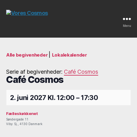
Menu
Vores
Cosmos
|
Alle begivenheder
Lokalekalender
Serie af begivenheder:
Café Cosmos
Café Cosmos
2. juni 2027
Kl.
12:00
–
17:30
Fælleskøkkenet
Søndergade 11
Viby Sj.
,
4130
Danmark