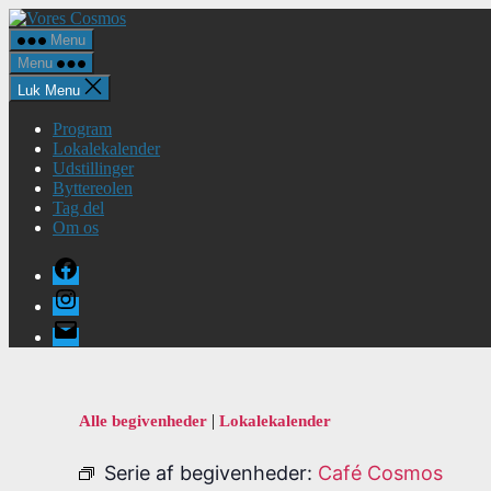
Spring
Vores
til
Cosmos
Menu
indholdet
Menu
Luk Menu
Program
Lokalekalender
Udstillinger
Byttereolen
Tag del
Om os
Facebook
Instagram
E-
mail
|
Alle begivenheder
Lokalekalender
Serie af begivenheder:
Café Cosmos