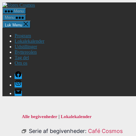
Spring
Vores
til
Cosmos
Menu
indholdet
Menu
Luk Menu
Program
Lokalekalender
Udstillinger
Byttereolen
Tag del
Om os
Facebook
Instagram
E-
mail
|
Alle begivenheder
Lokalekalender
Serie af begivenheder:
Café Cosmos