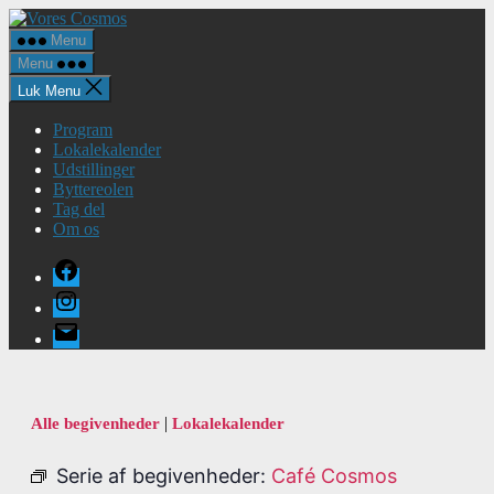
Spring
Vores
til
Cosmos
Menu
indholdet
Menu
Luk Menu
Program
Lokalekalender
Udstillinger
Byttereolen
Tag del
Om os
Facebook
Instagram
E-
mail
|
Alle begivenheder
Lokalekalender
Serie af begivenheder:
Café Cosmos