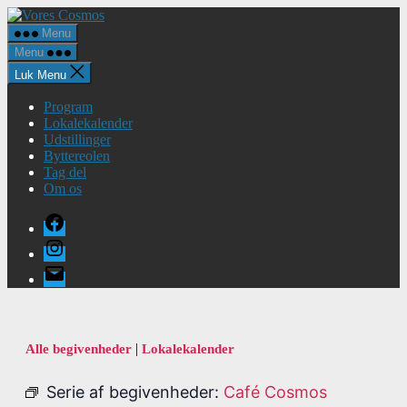
Spring
Vores
til
Cosmos
Menu
indholdet
Menu
Luk Menu
Program
Lokalekalender
Udstillinger
Byttereolen
Tag del
Om os
Facebook
Instagram
E-
mail
|
Alle begivenheder
Lokalekalender
Serie af begivenheder:
Café Cosmos