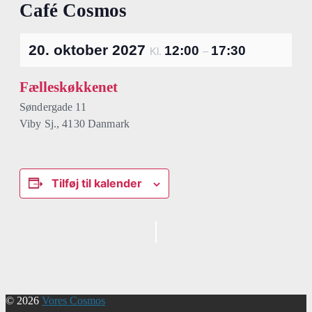
Café Cosmos
20. oktober 2027
12:00
17:30
Kl.
–
Fælleskøkkenet
Søndergade 11
Viby Sj.
,
4130
Danmark
Tilføj til kalender
Begivenhed
Navigation
© 2026
Vores Cosmos