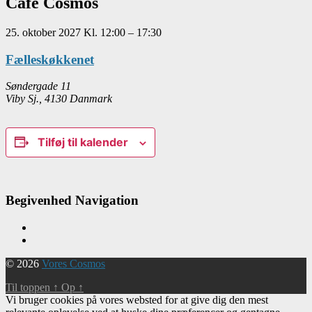
Café Cosmos
25. oktober 2027
Kl.
12:00
–
17:30
Fælleskøkkenet
Søndergade 11
Viby Sj.
,
4130
Danmark
Tilføj til kalender
Begivenhed Navigation
© 2026
Vores Cosmos
Til toppen
↑
Op
↑
Vi bruger cookies på vores websted for at give dig den mest