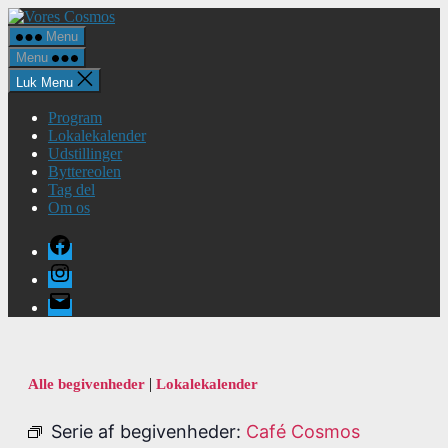
Spring
Vores
til
Cosmos
Menu
indholdet
Menu
Luk Menu
Program
Lokalekalender
Udstillinger
Byttereolen
Tag del
Om os
Facebook
Instagram
E-
mail
|
Alle begivenheder
Lokalekalender
Serie af begivenheder:
Café Cosmos