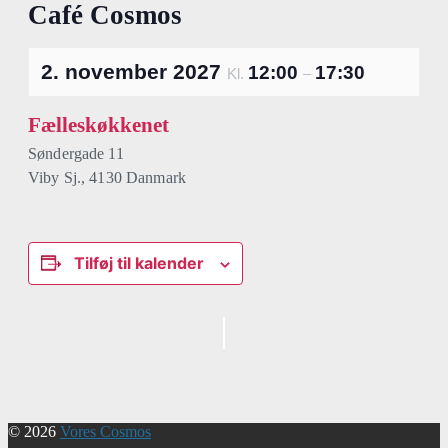
Café Cosmos
2. november 2027
12:00
17:30
Kl.
–
Fælleskøkkenet
Søndergade 11
Viby Sj.
,
4130
Danmark
Tilføj til kalender
Begivenhed
Navigation
© 2026
Vores Cosmos