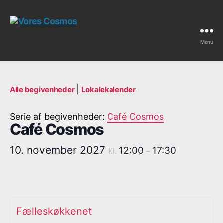
Menu
Vores
Cosmos
|
Alle begivenheder
Lokalekalender
Serie af begivenheder:
Café Cosmos
Café Cosmos
10. november 2027
12:00
17:30
Kl.
–
Fælleskøkkenet