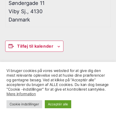
Søndergade 11
Viby Sj.
,
4130
Danmark
Tilføj til kalender
Vi bruger cookies på vores websted for at give dig den
mest relevante oplevelse ved at huske dine præferencer
B
og gentagne besøg. Ved at klikke på “Acceptér alle”
accepterer du brugen af ​​ALLE cookies. Du kan dog besøge
e
"Cookie -indstillinger" for at give et kontrolleret samtykke.
Mere information
g
© 2026
Vores Cosmos
Op
↑
i
Cookie indstillinger
Acceptér alle
v