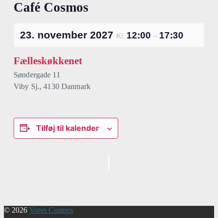
Café Cosmos
23. november 2027
12:00
17:30
Kl.
–
Fælleskøkkenet
Søndergade 11
Viby Sj.
,
4130
Danmark
Tilføj til kalender
Begivenhed
Navigation
© 2026
Vores Cosmos