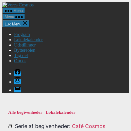
Spring
Vores
til
Cosmos
Menu
indholdet
Menu
Luk Menu
Program
Lokalekalender
Udstillinger
Byttereolen
Tag del
Om os
Facebook
Instagram
E-
mail
|
Alle begivenheder
Lokalekalender
Serie af begivenheder:
Café Cosmos