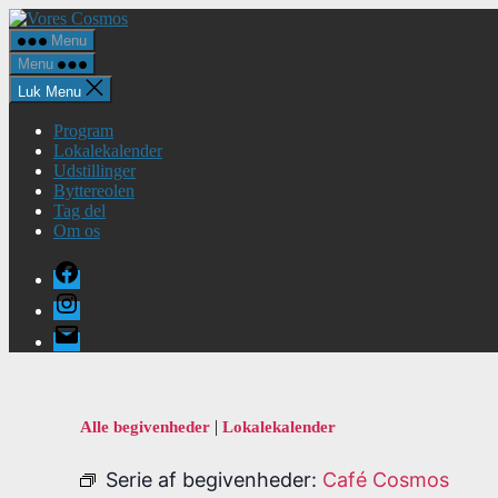
Spring
Vores
til
Cosmos
Menu
indholdet
Menu
Luk Menu
Program
Lokalekalender
Udstillinger
Byttereolen
Tag del
Om os
Facebook
Instagram
E-
mail
|
Alle begivenheder
Lokalekalender
Serie af begivenheder:
Café Cosmos