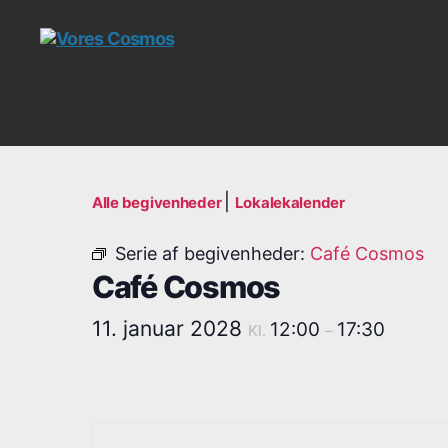
Vores
Cosmos
|
Alle begivenheder
Lokalekalender
Serie af begivenheder:
Café Cosmos
Café Cosmos
11. januar 2028
12:00
17:30
Kl.
–