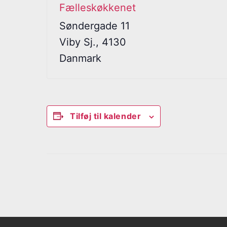
Fælleskøkkenet
Søndergade 11
Viby Sj.
,
4130
Danmark
Tilføj til kalender
B
e