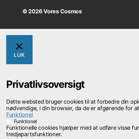
g
© 2026
Vores Cosmos
i
v
e
LUK
n
h
Privatlivsoversigt
e
Dette websted bruger cookies til at forbedre din o
nødvendige, i din browser, da de er afgørende for 
d
Funktionel
Funktionel
N
Funktionelle cookies hjælper med at udføre visse f
tredjepartsfunktioner.