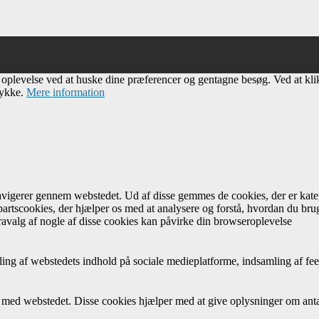
e oplevelse ved at huske dine præferencer og gentagne besøg. Ved at kl
tykke.
Mere information
navigerer gennem webstedet. Ud af disse gemmes de cookies, der er kateg
artscookies, der hjælper os med at analysere og forstå, hvordan du br
avalg af nogle af disse cookies kan påvirke din browseroplevelse
ing af webstedets indhold på sociale medieplatforme, indsamling af fee
r med webstedet. Disse cookies hjælper med at give oplysninger om antal