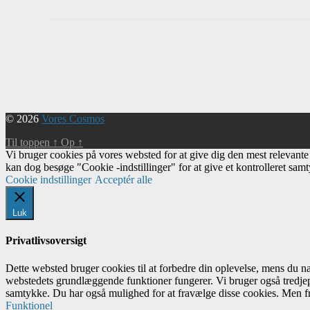
Begivenhed
Navigation
© 2026
Vores Cosmos
Til toppen
↑
Op
↑
Vi bruger cookies på vores websted for at give dig den mest relevant
kan dog besøge "Cookie -indstillinger" for at give et kontrolleret sam
Cookie indstillinger
Acceptér alle
Luk
Privatlivsoversigt
Dette websted bruger cookies til at forbedre din oplevelse, mens du 
webstedets grundlæggende funktioner fungerer. Vi bruger også tredjep
samtykke. Du har også mulighed for at fravælge disse cookies. Men fr
Funktionel