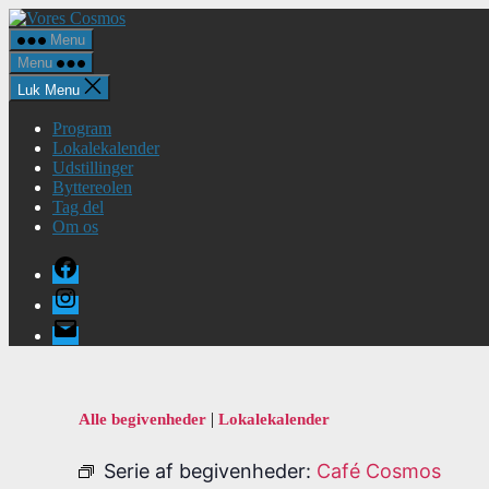
Spring
Vores
til
Cosmos
Menu
indholdet
Menu
Luk Menu
Program
Lokalekalender
Udstillinger
Byttereolen
Tag del
Om os
Facebook
Instagram
E-
mail
|
Alle begivenheder
Lokalekalender
Serie af begivenheder:
Café Cosmos