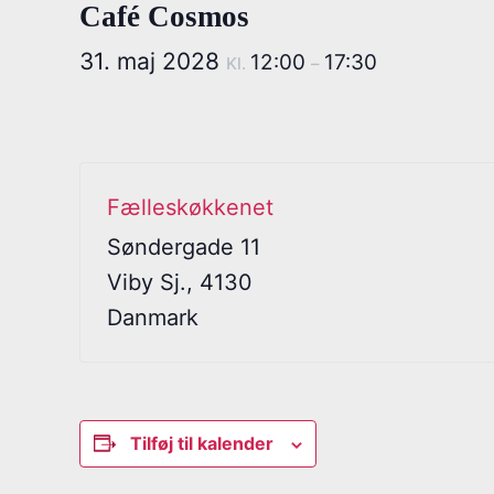
Café Cosmos
31. maj 2028
12:00
17:30
Kl.
–
Fælleskøkkenet
Søndergade 11
Viby Sj.
,
4130
Danmark
Tilføj til kalender