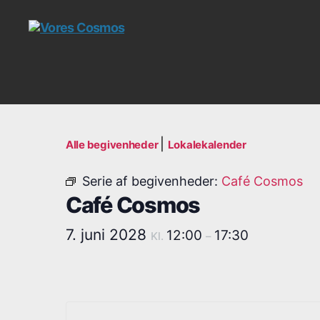
Vores
Cosmos
|
Alle begivenheder
Lokalekalender
Serie af begivenheder:
Café Cosmos
Café Cosmos
7. juni 2028
12:00
17:30
Kl.
–