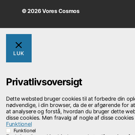
g
© 2026
Vores Cosmos
i
v
e
LUK
n
h
Privatlivsoversigt
e
Dette websted bruger cookies til at forbedre din o
nødvendige, i din browser, da de er afgørende for 
d
at analysere og forstå, hvordan du bruger dette we
disse cookies. Men fravalg af nogle af disse cookie
N
Funktionel
Funktionel