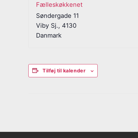
Fælleskøkkenet
Søndergade 11
Viby Sj.
,
4130
Danmark
Tilføj til kalender
B
e