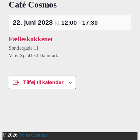
Café Cosmos
22. juni 2028
12:00
17:30
Kl.
–
Fælleskøkkenet
Søndergade 11
Viby Sj.
,
4130
Danmark
Tilføj til kalender
Begivenhed
Navigation
© 2026
Vores Cosmos