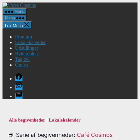
Spring
Vores
til
Cosmos
Menu
indholdet
Menu
Luk Menu
Program
Lokalekalender
Udstillinger
Byttereolen
Tag del
Om os
Facebook
Instagram
E-
mail
|
Alle begivenheder
Lokalekalender
Serie af begivenheder:
Café Cosmos