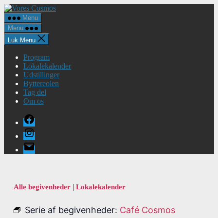
Spring
Vores
til
Cosmos
Menu
indholdet
Menu
Luk Menu
Program
Lokalekalender
Udstillinger
Byttereolen
Tag del
Om os
Facebook
Instagram
E-
mail
|
Alle begivenheder
Lokalekalender
Serie af begivenheder:
Café Cosmos