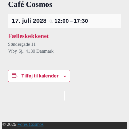
Café Cosmos
17. juli 2028
12:00
17:30
Kl.
–
Fælleskøkkenet
Søndergade 11
Viby Sj.
,
4130
Danmark
Tilføj til kalender
Begivenhed
Navigation
© 2026
Vores Cosmos