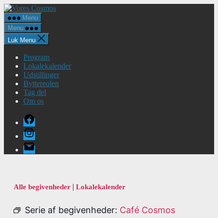
Spring
Vores
til
Cosmos
Menu
indholdet
Menu
Luk Menu
Program
Lokalekalender
Udstillinger
Byttereolen
Tag del
Om os
Facebook
Instagram
E-
mail
|
Alle begivenheder
Lokalekalender
Serie af begivenheder:
Café Cosmos