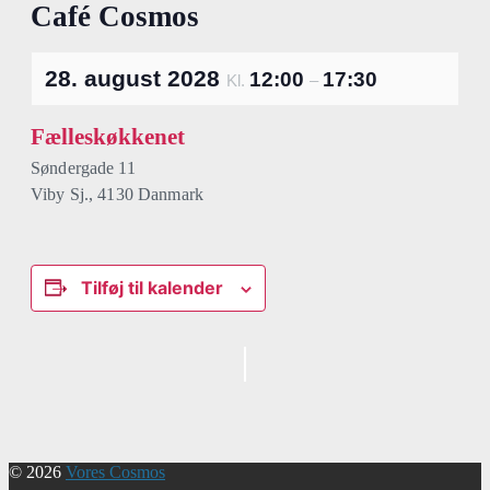
Café Cosmos
28. august 2028
12:00
17:30
Kl.
–
Fælleskøkkenet
Søndergade 11
Viby Sj.
,
4130
Danmark
Tilføj til kalender
Begivenhed
Navigation
© 2026
Vores Cosmos