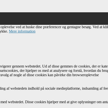
e oplevelse ved at huske dine præferencer og gentagne besøg. Ved at kl
tykke.
Mere information
navigerer gennem webstedet. Ud af disse gemmes de cookies, der er kateg
artscookies, der hjælper os med at analysere og forstå, hvordan du br
avalg af nogle af disse cookies kan påvirke din browseroplevelse
ing af webstedets indhold på sociale medieplatforme, indsamling af fee
r med webstedet. Disse cookies hjælper med at give oplysninger om antal