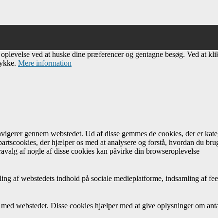
e oplevelse ved at huske dine præferencer og gentagne besøg. Ved at kl
tykke.
Mere information
navigerer gennem webstedet. Ud af disse gemmes de cookies, der er kateg
artscookies, der hjælper os med at analysere og forstå, hvordan du br
avalg af nogle af disse cookies kan påvirke din browseroplevelse
ing af webstedets indhold på sociale medieplatforme, indsamling af fee
r med webstedet. Disse cookies hjælper med at give oplysninger om antal