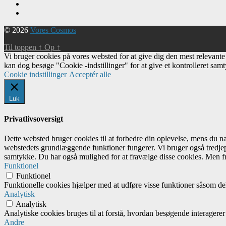
© 2026
Vores Cosmos
Til toppen
↑
Op
↑
Vi bruger cookies på vores websted for at give dig den mest relevant
kan dog besøge "Cookie -indstillinger" for at give et kontrolleret sam
Cookie indstillinger
Acceptér alle
Luk
Privatlivsoversigt
Dette websted bruger cookies til at forbedre din oplevelse, mens du 
webstedets grundlæggende funktioner fungerer. Vi bruger også tredjep
samtykke. Du har også mulighed for at fravælge disse cookies. Men fr
Funktionel
Funktionel
Funktionelle cookies hjælper med at udføre visse funktioner såsom del
Analytisk
Analytisk
Analytiske cookies bruges til at forstå, hvordan besøgende interagere
Andre