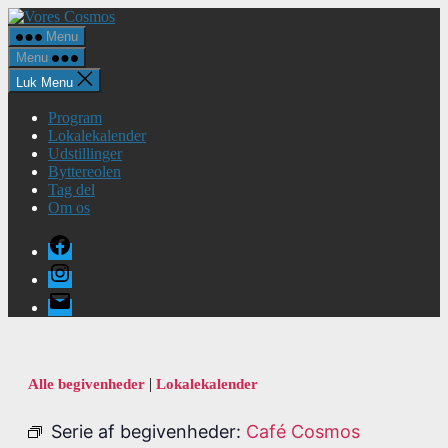
Spring
Vores
til
Cosmos
Menu
indholdet
Menu
Luk Menu
Program
Lokalekalender
Udstillinger
Byttereolen
Tag del
Om os
Facebook
Instagram
E-
mail
|
Alle begivenheder
Lokalekalender
Serie af begivenheder:
Café Cosmos