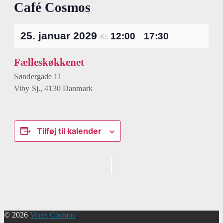
Café Cosmos
25. januar 2029
12:00
17:30
Kl.
–
Fælleskøkkenet
Søndergade 11
Viby Sj.
,
4130
Danmark
Tilføj til kalender
Begivenhed
Navigation
© 2026
Vores Cosmos