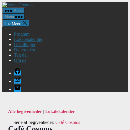
Spring
Vores
til
Cosmos
Menu
indholdet
Menu
Luk Menu
Program
Lokalekalender
Udstillinger
Byttereolen
Tag del
Om os
Facebook
Instagram
E-
mail
|
Alle begivenheder
Lokalekalender
Serie af begivenheder:
Café Cosmos
Café Cosmos