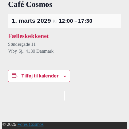
Café Cosmos
1. marts 2029
12:00
17:30
Kl.
–
Fælleskøkkenet
Søndergade 11
Viby Sj.
,
4130
Danmark
Tilføj til kalender
Begivenhed
Navigation
© 2026
Vores Cosmos