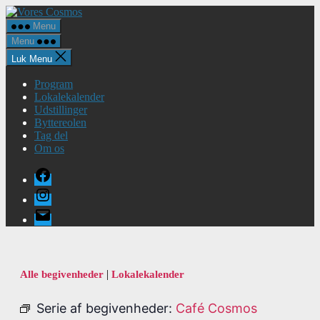
Spring
Vores
til
Cosmos
Menu
indholdet
Menu
Luk Menu
Program
Lokalekalender
Udstillinger
Byttereolen
Tag del
Om os
Facebook
Instagram
E-
mail
|
Alle begivenheder
Lokalekalender
Serie af begivenheder:
Café Cosmos