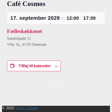
Café Cosmos
17. september 2029
12:00
17:30
Kl.
–
Fælleskøkkenet
Søndergade 11
Viby Sj.
,
4130
Danmark
Tilføj til kalender
Begivenhed
Navigation
© 2026
Vores Cosmos