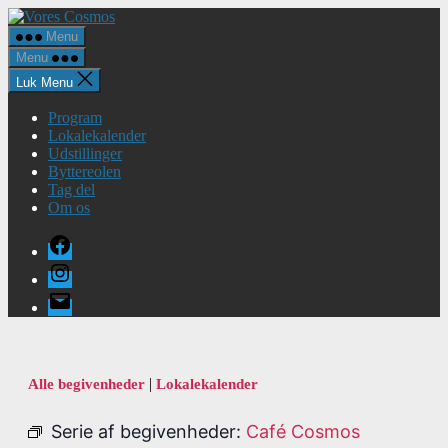
Spring
Vores
til
Cosmos
Menu
indholdet
Menu
Luk Menu
Program
Lokalekalender
Udstillinger
Byttereolen
Tag del
Om os
Facebook
Instagram
E-
mail
|
Alle begivenheder
Lokalekalender
Serie af begivenheder:
Café Cosmos