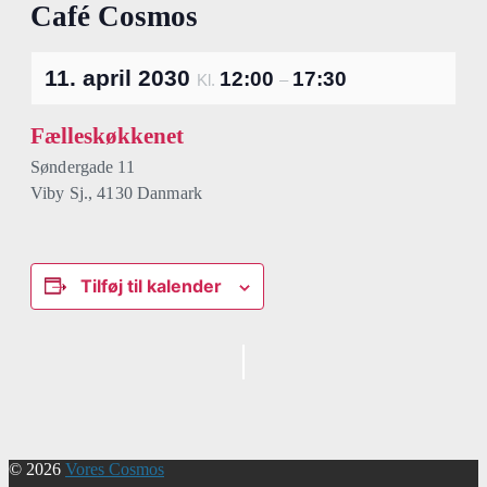
Café Cosmos
11. april 2030
12:00
17:30
Kl.
–
Fælleskøkkenet
Søndergade 11
Viby Sj.
,
4130
Danmark
Tilføj til kalender
Begivenhed
Navigation
© 2026
Vores Cosmos