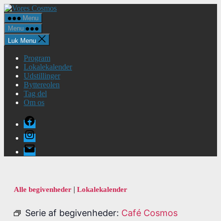
Spring
Vores
til
Cosmos
Menu
indholdet
Menu
Luk Menu
Program
Lokalekalender
Udstillinger
Byttereolen
Tag del
Om os
Facebook
Instagram
E-
mail
|
Alle begivenheder
Lokalekalender
Serie af begivenheder:
Café Cosmos