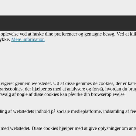
e oplevelse ved at huske dine præferencer og gentagne besøg. Ved at kl
tykke.
Mere information
navigerer gennem webstedet. Ud af disse gemmes de cookies, der er kateg
artscookies, der hjælper os med at analysere og forstå, hvordan du br
avalg af nogle af disse cookies kan påvirke din browseroplevelse
ing af webstedets indhold på sociale medieplatforme, indsamling af fee
r med webstedet. Disse cookies hjælper med at give oplysninger om antal