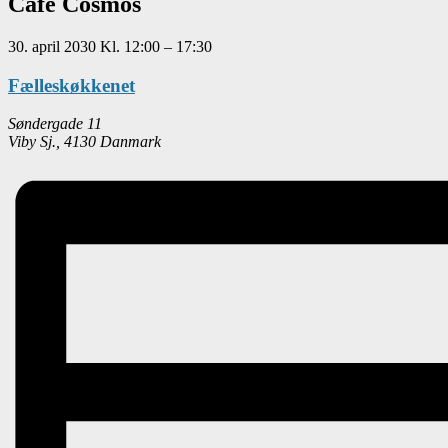
Café Cosmos
30. april 2030
Kl.
12:00
–
17:30
Fælleskøkkenet
Søndergade 11
Viby Sj.
,
4130
Danmark