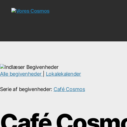
Vores
Cosmos
Alle begivenheder
|
Lokalekalender
Serie af begivenheder:
Café Cosmos
Café Cosm