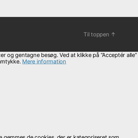
Til toppen
↑
er og gentagne besøg. Ved at klikke på “Acceptér alle”
samtykke.
Mere information
se gemmes de cookies, der er kategoriseret som