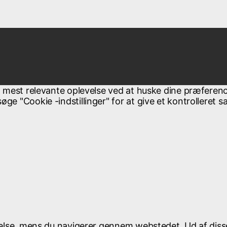
n mest relevante oplevelse ved at huske dine præferenc
ge "Cookie -indstillinger" for at give et kontrolleret 
evelse, mens du navigerer gennem webstedet. Ud af dis