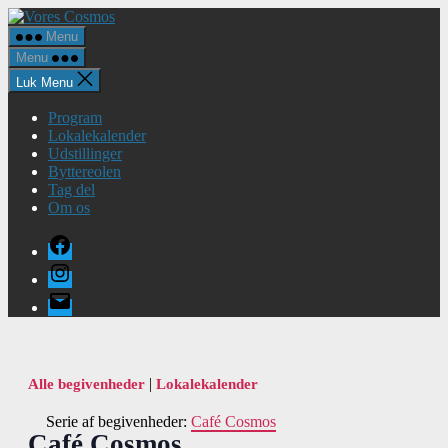
Spring
Vores
til
Cosmos
Menu
indholdet
Menu
Luk Menu
Program
Lokalekalender
Udstillinger
Byttereolen
Tag del
Om os
Facebook
Instagram
E-
mail
|
Alle begivenheder
Lokalekalender
Serie af begivenheder:
Café Cosmos
Café Cosmos