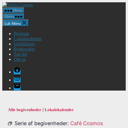
Spring
Vores
til
Cosmos
Menu
indholdet
Menu
Luk Menu
Program
Lokalekalender
Udstillinger
Byttereolen
Tag del
Om os
Facebook
Instagram
E-
mail
|
Alle begivenheder
Lokalekalender
Serie af begivenheder:
Café Cosmos