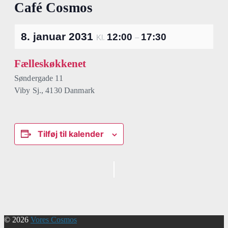
Café Cosmos
8. januar 2031
12:00
17:30
Kl.
–
Fælleskøkkenet
Søndergade 11
Viby Sj.
,
4130
Danmark
Tilføj til kalender
Begivenhed
Navigation
© 2026
Vores Cosmos