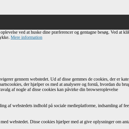
e oplevelse ved at huske dine præferencer og gentagne besøg. Ved at kl
tykke.
Mere information
navigerer gennem webstedet. Ud af disse gemmes de cookies, der er kateg
artscookies, der hjælper os med at analysere og forstå, hvordan du br
avalg af nogle af disse cookies kan påvirke din browseroplevelse
ing af webstedets indhold på sociale medieplatforme, indsamling af fee
r med webstedet. Disse cookies hjælper med at give oplysninger om antal