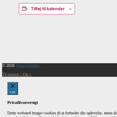
Tilføj til kalender
Begivenhed
Navigation
© 2026
Vores Cosmos
Til toppen
↑
Op
↑
Luk
Privatlivsoversigt
Dette websted bruger cookies til at forbedre din oplevelse, mens 