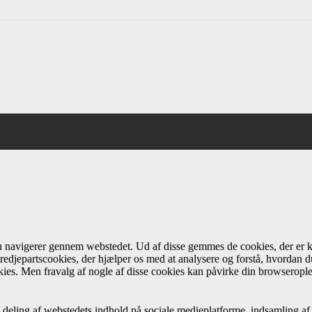
du navigerer gennem webstedet. Ud af disse gemmes de cookies, der er k
redjepartscookies, der hjælper os med at analysere og forstå, hvordan
ies. Men fravalg af nogle af disse cookies kan påvirke din browseropl
 deling af webstedets indhold på sociale medieplatforme, indsamling af 