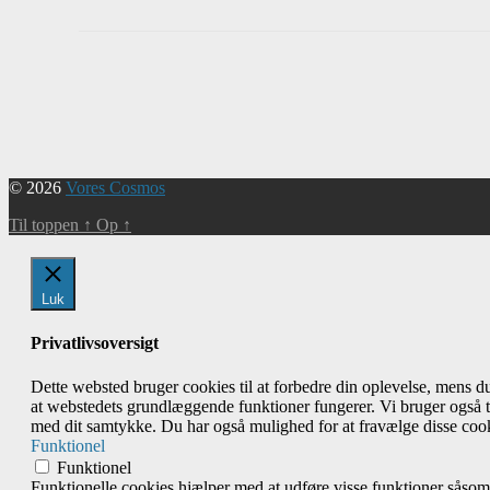
Begivenhed
Navigation
© 2026
Vores Cosmos
Til toppen
↑
Op
↑
Luk
Privatlivsoversigt
Dette websted bruger cookies til at forbedre din oplevelse, mens 
at webstedets grundlæggende funktioner fungerer. Vi bruger også t
med dit samtykke. Du har også mulighed for at fravælge disse cook
Funktionel
Funktionel
Funktionelle cookies hjælper med at udføre visse funktioner såsom