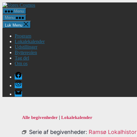
Spring
Vores
til
Cosmos
Menu
indholdet
Menu
Luk Menu
Program
Lokalekalender
Udstillinger
Byttereolen
Tag del
Om os
Facebook
Instagram
E-
mail
|
Alle begivenheder
Lokalekalender
Serie af begivenheder:
Ramsø Lokalhistor