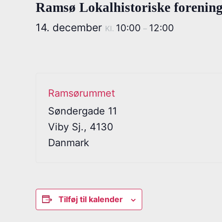
Ramsø Lokalhistoriske forenin
14. december
10:00
12:00
Kl.
–
Ramsørummet
Søndergade 11
Viby Sj.
,
4130
Danmark
Tilføj til kalender