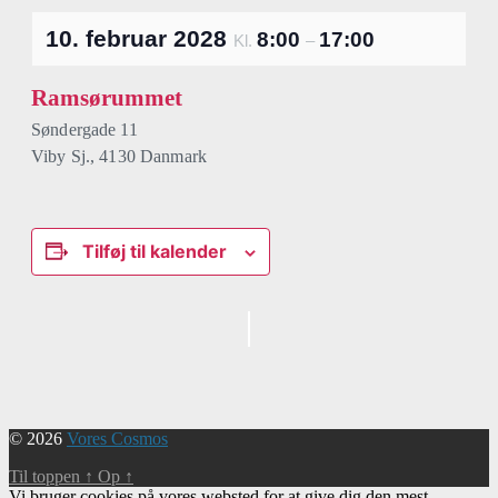
10. februar 2028
8:00
17:00
Kl.
–
Ramsørummet
Søndergade 11
Viby Sj.
,
4130
Danmark
Tilføj til kalender
Begivenhed
Navigation
© 2026
Vores Cosmos
Til toppen
↑
Op
↑
Vi bruger cookies på vores websted for at give dig den mest