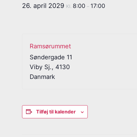
26. april 2029
8:00
17:00
Kl.
–
Ramsørummet
Søndergade 11
Viby Sj.
,
4130
Danmark
Tilføj til kalender