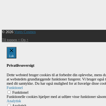
Begivenhed
Navigation
© 2026
Vores Cosmos
Til toppen
↑
Op
↑
Luk
Privatlivsoversigt
Dette websted bruger cookies til at forbedre din oplevelse, mens 
at webstedets grundlæggende funktioner fungerer. Vi bruger også t
med dit samtykke. Du har også mulighed for at fravælge disse cook
Funktionel
Funktionel
Funktionelle cookies hjælper med at udføre visse funktioner såsom
Analytisk
Analytisk